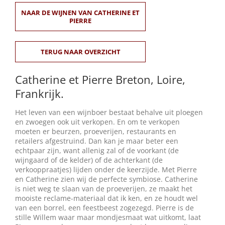
NAAR DE WIJNEN VAN CATHERINE ET
PIERRE
Winkelmand
0
TERUG NAAR OVERZICHT
Mijn Account
Catherine et Pierre Breton, Loire,
Frankrijk
.
Zoeken
Het leven van een wijnboer bestaat behalve uit ploegen
naar:
en zwoegen ook uit verkopen. En om te verkopen
moeten er beurzen, proeverijen, restaurants en
NL
retailers afgestruind. Dan kan je maar beter een
echtpaar zijn, want allenig zal of de voorkant (de
wijngaard of de kelder) of de achterkant (de
verkooppraatjes) lijden onder de keerzijde. Met Pierre
en Catherine zien wij de perfecte symbiose. Catherine
is niet weg te slaan van de proeverijen, ze maakt het
mooiste reclame-materiaal dat ik ken, en ze houdt wel
van een borrel, een feestbeest zogezegd. Pierre is de
stille Willem waar maar mondjesmaat wat uitkomt, laat