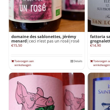
domaine des sablonettes, jérémy
fattoria s
menard
|ceci n’est pas un rosé|rosé
grognalett
€
15,50
€
14,90
Toevoegen aan
Details
Toevoegen a
winkelwagen
winkelwagen