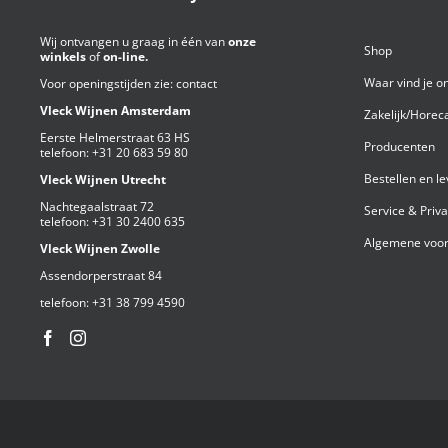
Wij ontvangen u graag in één van
onze
Shop
winkels
of
on-line.
Waar vind je o
Voor openingstijden zie:
contact
Vleck Wijnen Amsterdam
Zakelijk/Horec
Eerste Helmerstraat 63 HS
Producenten
telefoon:
+31 20 683 59 80
Bestellen en l
Vleck Wijnen Utrecht
Nachtegaalstraat 72
Service & Priv
telefoon:
+31 30 2400 635
Algemene voor
Vleck Wijnen Zwolle
Assendorperstraat 84
telefoon:
+31 38 799 4590⁩