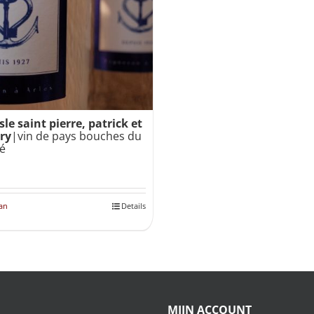
le saint pierre, patrick et
ry
|vin de pays bouches du
é
an
Details
MIJN ACCOUNT