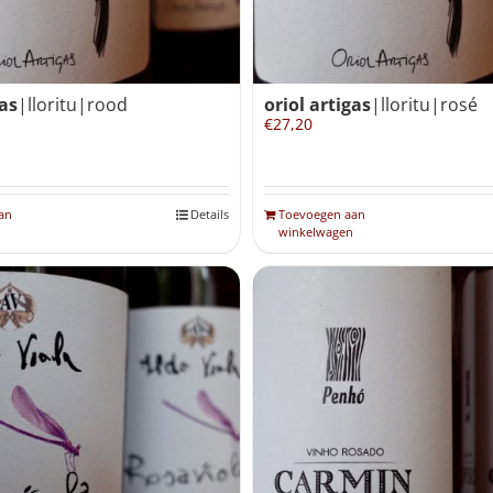
gas
|lloritu|rood
oriol artigas
|lloritu|rosé
€
27,20
an
Details
Toevoegen aan
winkelwagen