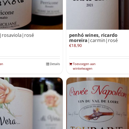
|rosaviola|rosé
penhó wines, ricardo
moreira
|carmin|rosé
€
18,90
an
Details
Toevoegen aan
winkelwagen