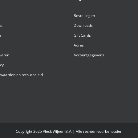
Bestellingen
ns
Downloads
a
Gift Cards
Adres
everen
Accountgegevens
acy
waarden en retourbeleid
Copyright 2025 Vleck Wijnen B.V. | Alle rechten voorbehouden