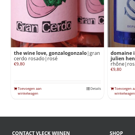
the wine love, gonzalogonzalo
|gran
domaine is
cerdo rosado|rosé
julien hen
rhône|ros
€
9,80
€
9,80
Toevoegen aan
Details
Toevoegen a
winkelwagen
winkelwagen
CONTACT VLECK WIJNEN
SHOP