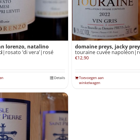
an lorenzo, natalino
domaine preys, jacky pre
i
|rosato ‘di vera’|rosé
touraine cuvée napoléon|r
€
12,90
an
Details
Toevoegen aan
winkelwagen