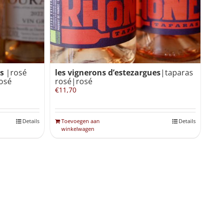
ys
|rosé
les vignerons d’estezargues
|taparas
osé
rosé|rosé
€
11,70
Details
Toevoegen aan
Details
winkelwagen