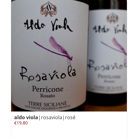
aldo viola
|rosaviola|rosé
€
19,80