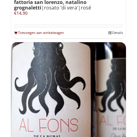
fattoria san lorenzo, natalino
grognaletti
|rosato ‘di vera’|rosé
€
14,90
Toevoegen aan winkelwagen
Details