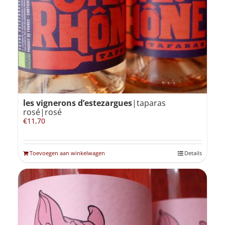
Winkelmand
0
Mijn Account
les vignerons d’estezargues
|taparas
Zoeken
rosé|rosé
naar:
€
11,70
NL
Toevoegen aan winkelwagen
Details