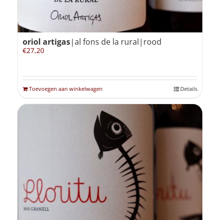
oriol artigas
|al fons de la rural|rood
€
27,20
Toevoegen aan winkelwagen
Details