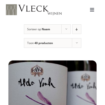
Ga
naar
inhoud
Toggle
Naviga
Shop
Sorteer op
Naam
Toon
40 producten
Producenten
Over ons/Filosofie
Proeverijen
Contact