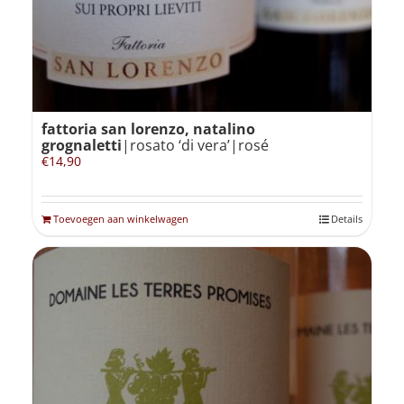
fattoria san lorenzo, natalino
grognaletti
|rosato ‘di vera’|rosé
€
14,90
Toevoegen aan winkelwagen
Details