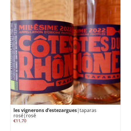
les vignerons d’estezargues
|taparas
rosé|rosé
€
11,70