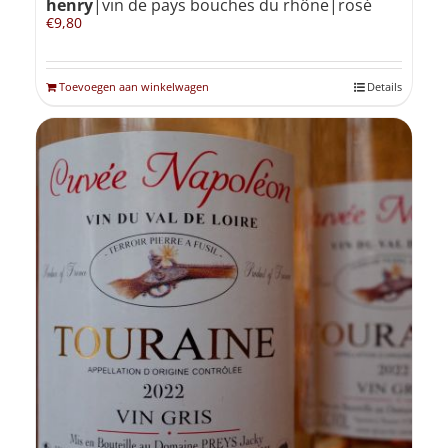
henry
|vin de pays bouches du rhône|rosé
€
9,80
Toevoegen aan winkelwagen
Details