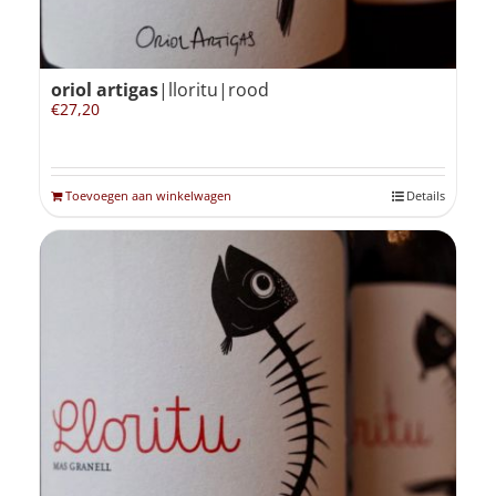
oriol artigas
|lloritu|rood
€
27,20
Toevoegen aan winkelwagen
Details