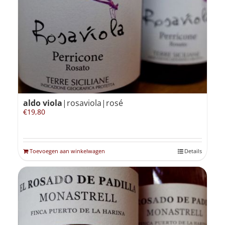
Winkelmand
0
Mijn Account
aldo viola
|rosaviola|rosé
Zoeken
€
19,80
naar:
NL
Toevoegen aan winkelwagen
Details