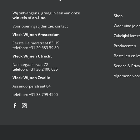
Wij ontvangen u graag in één van
onze
Shop
winkels
of
on-line.
Waar vind je o
Voor openingstijden zie:
contact
Vleck Wijnen Amsterdam
Zakelijk/Horec
Eerste Helmerstraat 63 HS
Producenten
telefoon:
+31 20 683 59 80
Bestellen en l
Vleck Wijnen Utrecht
Nachtegaalstraat 72
Service & Priv
telefoon:
+31 30 2400 635
Algemene voor
Vleck Wijnen Zwolle
Assendorperstraat 84
telefoon:
+31 38 799 4590⁩