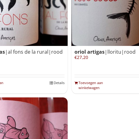
gas
|al fons de la rural|rood
oriol artigas
|lloritu|rood
€
27,20
an
Details
Toevoegen aan
winkelwagen