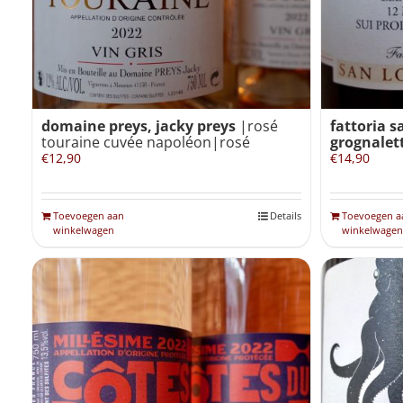
domaine preys, jacky preys
|rosé
fattoria s
touraine cuvée napoléon|rosé
grognalett
€
12,90
€
14,90
Toevoegen aan
Details
Toevoegen a
winkelwagen
winkelwagen