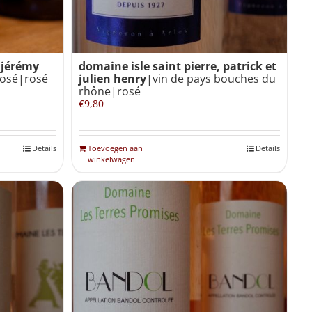
 jérémy
domaine isle saint pierre, patrick et
 rosé|rosé
julien henry
|vin de pays bouches du
rhône|rosé
€
9,80
Details
Toevoegen aan
Details
winkelwagen