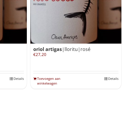
oriol artigas
|lloritu|rosé
€
27,20
Details
Toevoegen aan
Details
winkelwagen