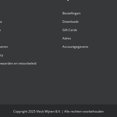
Bestellingen
ns
Downloads
a
Gift Cards
Adres
everen
Accountgegevens
acy
waarden en retourbeleid
Copyright 2025 Vleck Wijnen B.V. | Alle rechten voorbehouden