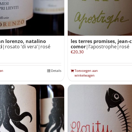
an lorenzo, natalino
les terres promises, jean-
i
|rosato ‘di vera’|rosé
comor
|l’apostrophe|rosé
€
20,30
an
Details
Toevoegen aan
winkelwagen