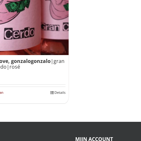
love, gonzalogonzalo
|gran
ado|rosé
an
Details
MIJN ACCOUNT