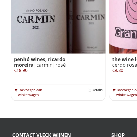
penhó wines, ricardo
the wine 
moreira
|carmin|rosé
cerdo ros
€
18,90
€
9,80
Toevoegen aan
Details
Toevoegen a
winkelwagen
winkelwagen
CONTACT VLECK WIJNEN
SHOP