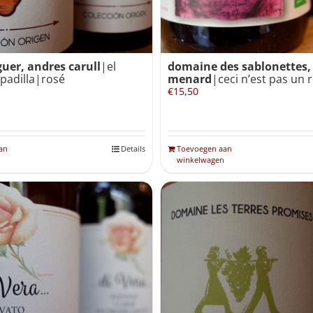
uer, andres carull
|el
domaine des sablonettes,
padilla|rosé
menard
|ceci n’est pas un
€
15,50
an
Details
Toevoegen aan
winkelwagen