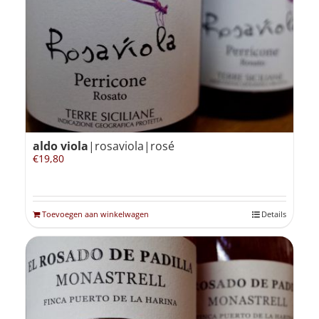
Winkelmand
0
Mijn Account
aldo viola
|rosaviola|rosé
Zoeken
€
19,80
naar:
NL
Toevoegen aan winkelwagen
Details