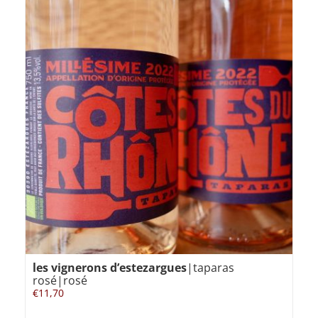
les vignerons d’estezargues
|taparas
rosé|rosé
€
11,70