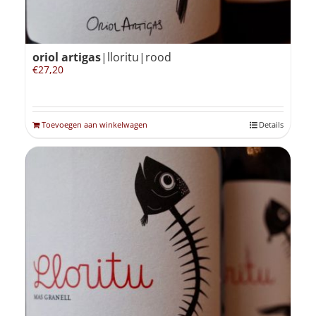
oriol artigas
|lloritu|rood
€
27,20
Toevoegen aan winkelwagen
Details