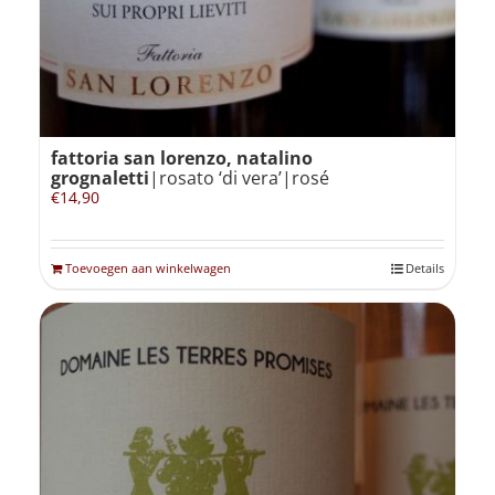
fattoria san lorenzo, natalino
grognaletti
|rosato ‘di vera’|rosé
€
14,90
Toevoegen aan winkelwagen
Details