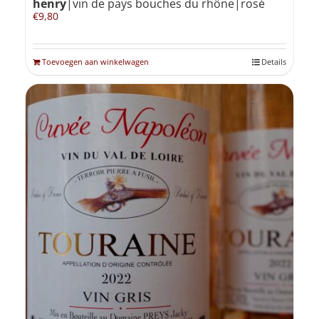
henry
|vin de pays bouches du rhône|rosé
€
9,80
Toevoegen aan winkelwagen
Details