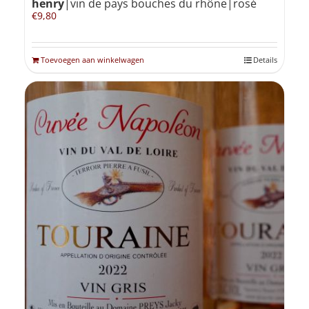
henry
|vin de pays bouches du rhône|rosé
€
9,80
Toevoegen aan winkelwagen
Details