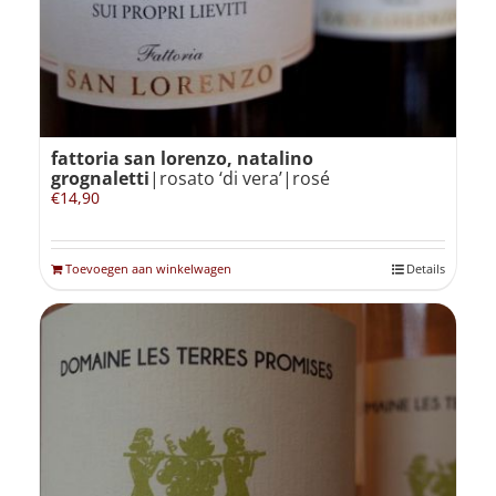
fattoria san lorenzo, natalino
grognaletti
|rosato ‘di vera’|rosé
€
14,90
Toevoegen aan winkelwagen
Details