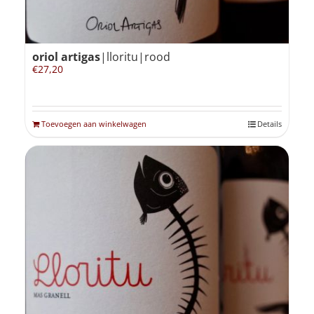
oriol artigas
|lloritu|rood
€
27,20
Toevoegen aan winkelwagen
Details