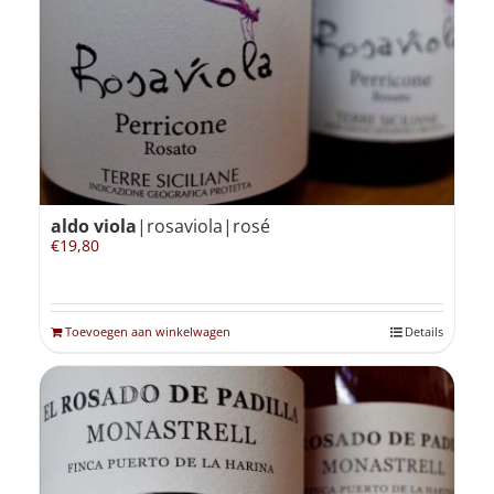
Winkelmand
0
Mijn Account
aldo viola
|rosaviola|rosé
Zoeken
€
19,80
naar:
NL
Toevoegen aan winkelwagen
Details