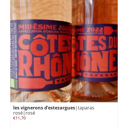
les vignerons d’estezargues
|taparas
rosé|rosé
€
11,70