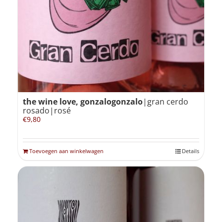
Winkelmand
0
Mijn Account
the wine love, gonzalogonzalo
|gran cerdo
Zoeken
rosado|rosé
naar:
€
9,80
NL
Toevoegen aan winkelwagen
Details