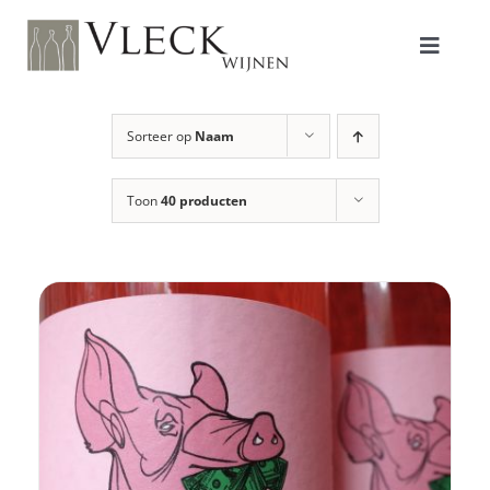
Ga
naar
inhoud
Toggle
Naviga
Shop
Sorteer op
Naam
Toon
40 producten
Producenten
Over ons/Filosofie
Proeverijen
Contact