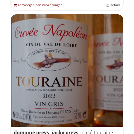
Toevoegen aan winkelwagen
Details
domaine preys, jacky preys
|rosé touraine