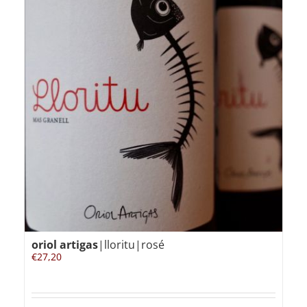
oriol artigas
|lloritu|rosé
€
27,20