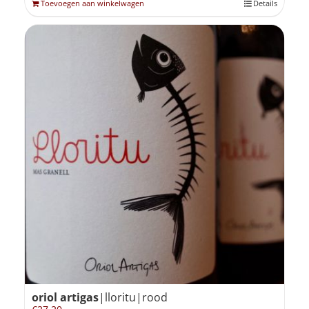
Toevoegen aan winkelwagen
Details
oriol artigas
|lloritu|rood