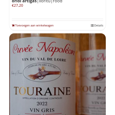
oriol artigas
|lloritu|rood
€
27,20
Toevoegen aan winkelwagen
Details