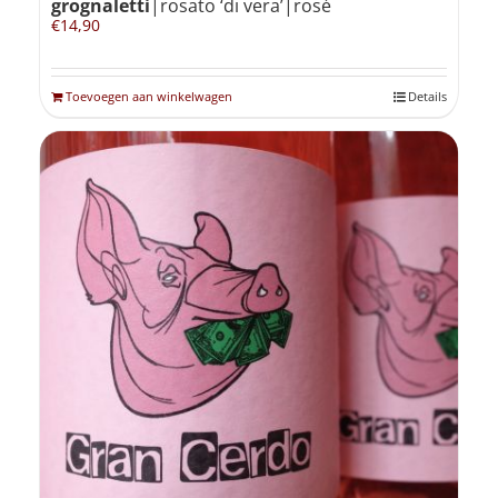
grognaletti
|rosato ‘di vera’|rosé
€
14,90
Toevoegen aan winkelwagen
Details