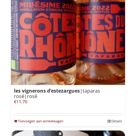
les vignerons d’estezargues
|taparas
rosé|rosé
€
11,70
Toevoegen aan winkelwagen
Details