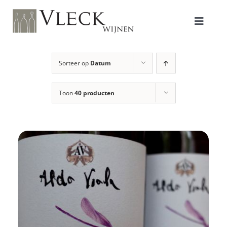
Ga
naar
inhoud
Toggle
Naviga
Shop
Sorteer op
Datum
Toon
40 producten
Producenten
Over ons/Filosofie
Proeverijen
Contact