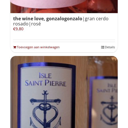
the wine love, gonzalogonzalo
|gran cerdo
rosado|rosé
€
9,80
Toevoegen aan winkelwagen
Details