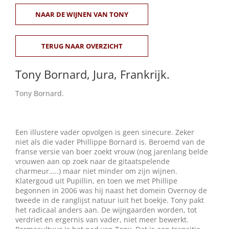
NAAR DE WIJNEN VAN TONY
Winkelmand
0
TERUG NAAR OVERZICHT
Tony Bornard, Jura,
Frankrijk
.
Mijn Account
Tony Bornard.
Zoeken
naar:
Een illustere vader opvolgen is geen sinecure. Zeker
NL
niet als die vader Phillippe Bornard is. Beroemd van de
franse versie van boer zoekt vrouw (nog jarenlang belde
vrouwen aan op zoek naar de gitaatspelende
charmeur…..) maar niet minder om zijn wijnen.
Klatergoud uit Pupillin, en toen we met Phillipe
begonnen in 2006 was hij naast het domein Overnoy de
tweede in de ranglijst natuur iuit het boekje. Tony pakt
het radicaal anders aan. De wijngaarden worden, tot
verdriet en ergernis van vader, niet meer bewerkt.