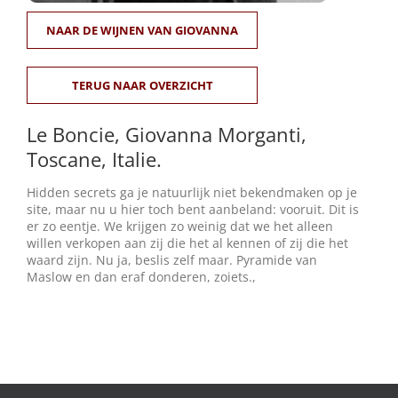
NAAR DE WIJNEN VAN GIOVANNA
Winkelmand
0
TERUG NAAR OVERZICHT
Le Boncie, Giovanna Morganti,
Mijn Account
Toscane,
Italie
.
Zoeken
Hidden secrets ga je natuurlijk niet bekendmaken op je
naar:
site, maar nu u hier toch bent aanbeland: vooruit. Dit is
er zo eentje. We krijgen zo weinig dat we het alleen
NL
willen verkopen aan zij die het al kennen of zij die het
waard zijn. Nu ja, beslis zelf maar. Pyramide van
Maslow en dan eraf donderen, zoiets.,