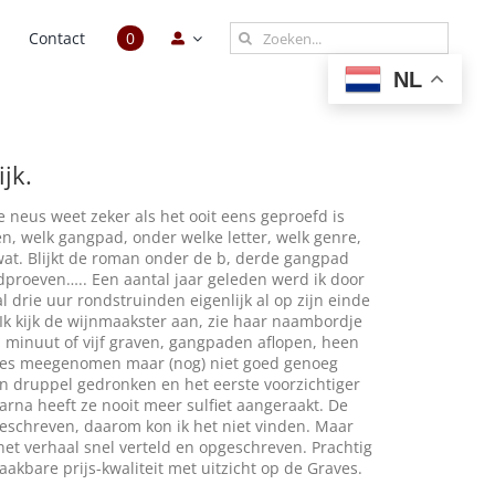
Zoeken
n
Contact
0
naar:
NL
ijk
.
neus weet zeker als het ooit eens geproefd is
n, welk gangpad, onder welke letter, welk genre,
wat. Blijkt de roman onder de b, derde gangpad
ndproeven….. Een aantal jaar geleden werd ik door
 drie uur rondstruinden eigenlijk al op zijn einde
Ik kijk de wijnmaakster aan, zie haar naambordje
 een minuut of vijf graven, gangpaden aflopen, heen
lesjes meegenomen maar (nog) niet goed genoeg
een druppel gedronken en het eerste voorzichtiger
arna heeft ze nooit meer sulfiet aangeraakt. De
eschreven, daarom kon ik het niet vinden. Maar
et verhaal snel verteld en opgeschreven. Prachtig
aakbare prijs-kwaliteit met uitzicht op de Graves.