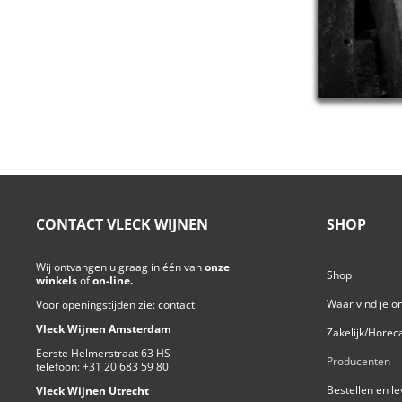
CONTACT VLECK WIJNEN
SHOP
Wij ontvangen u graag in één van
onze
Shop
winkels
of
on-line.
Waar vind je o
Voor openingstijden zie:
contact
Vleck Wijnen Amsterdam
Zakelijk/Horec
Eerste Helmerstraat 63 HS
Producenten
telefoon:
+31 20 683 59 80
Bestellen en l
Vleck Wijnen Utrecht