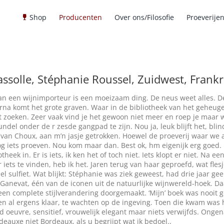
Shop
Producenten
Over ons/Filosofie
Proeverije
ssolle, Stéphanie Roussel, Zuidwest,
Frankr
n een wijnimporteur is een moeizaam ding. De neus weet alles. De 
arna komt het grote graven. Waar in de bibliotheek van het geheuge
t zoeken. Zeer vaak vind je het gewoon niet meer en roep je maar 
del onder de r zesde gangpad te zijn. Nou ja, leuk blijft het, bli
van Choux, aan m’n jasje getrokken. Hoewel de proeverij waar we al
og iets proeven. Nou kom maar dan. Best ok, hm eigenijk erg goed. 
theek in. Er is iets, ik ken het of toch niet. Iets klopt er niet. Na
r iets te vinden, heb ik het. Jaren terug van haar geproefd, wat f
l sulfiet. Wat blijkt: Stéphanie was ziek geweest, had drie jaar g
Ganevat, één van de iconen uit de natuurlijke wijnwereld-hoek. Da
en complete stijlverandering doorgemaakt. ‘Mijn’ boek was nooit g
en al ergens klaar, te wachten op de ingeving. Toen die kwam was h
d oeuvre, sensitief, vrouwelijk elegant maar niets verwijfds. Ongen
eauxe niet Bordeaux, als u begrijpt wat ik bedoel.,