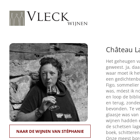
Ga
naar
inhoud
Château La
Het geheugen va
geweest. Ja, da
waar moet ik he
een gedichtenbun
Figo, sommelier 
was, móest ik n
en loop de biblio
en terug, zonde
bevonden. Te vee
glaasje was van 
wijnen hadden e
de schetsen lag
NAAR DE WIJNEN VAN STÉPHANIE
boek, schitteren
Onze meest bord