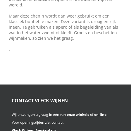
wereld.
Maar deze chenin wordt dan weer gebruikt om een
klassiek bubbel te maken. Deze variant is droog en rijk
ineen. Te gebruiken als apero of als begeleiding van als
wat in het water zwemt of kleeft. Groots en bescheiden
wijnmaken, zo zien we het graag.
,
CONTACT VLECK WIJNEN
Wij ontvangen u graag in één van
onze winkels
of
on-line.
Voor openingstijden zie:
contact
Vleck Wijnen Amsterdam