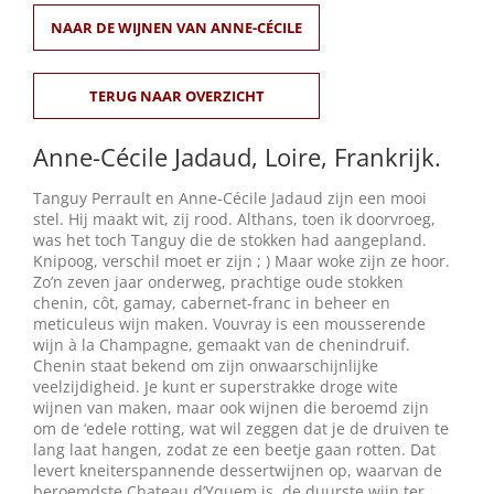
NAAR DE WIJNEN VAN ANNE-CÉCILE
Winkelmand
0
TERUG NAAR OVERZICHT
Anne-Cécile Jadaud, Loire,
Frankrijk
.
Mijn Account
Tanguy Perrault en Anne-Cécile Jadaud zijn een mooi
stel. Hij maakt wit, zij rood. Althans, toen ik doorvroeg,
Zoeken
was het toch Tanguy die de stokken had aangepland.
naar:
Knipoog, verschil moet er zijn ; ) Maar woke zijn ze hoor.
Zo’n zeven jaar onderweg, prachtige oude stokken
NL
chenin, côt, gamay, cabernet-franc in beheer en
meticuleus wijn maken. Vouvray is een mousserende
wijn à la Champagne, gemaakt van de chenindruif.
Chenin staat bekend om zijn onwaarschijnlijke
veelzijdigheid. Je kunt er superstrakke droge wite
wijnen van maken, maar ook wijnen die beroemd zijn
om de ‘edele rotting, wat wil zeggen dat je de druiven te
lang laat hangen, zodat ze een beetje gaan rotten. Dat
levert kneiterspannende dessertwijnen op, waarvan de
beroemdste Chateau d’Yquem is, de duurste wijn ter